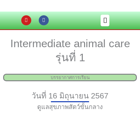
Skip
to
Y
F
Flyout
content
o
a
u
c
Menu
t
e
u
b
Intermediate animal care
b
o
e
o
k
รุ่นที่ 1
บรรยากาศการเรียน
วันที่ 16 มิถุนายน 2567
ดูแลสุขภาพสัตว์ขั้นกลาง